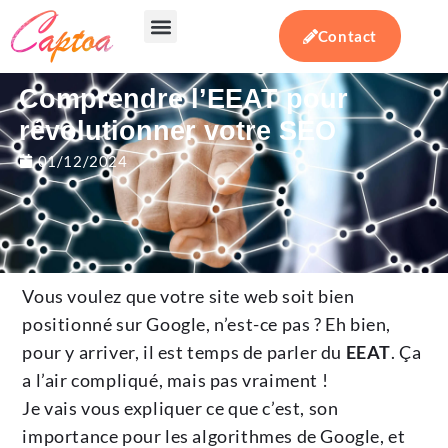
Contact
Votre besoin
Notre expertise
Actualités & conseils
Comprendre l’EEAT pour
révolutionner votre SEO
01/12/2024
Vous voulez que votre site web soit bien
positionné sur Google, n’est-ce pas ? Eh bien,
pour y arriver, il est temps de parler du
EEAT
. Ça
a l’air compliqué, mais pas vraiment !
Je vais vous expliquer ce que c’est, son
importance pour les algorithmes de Google, et