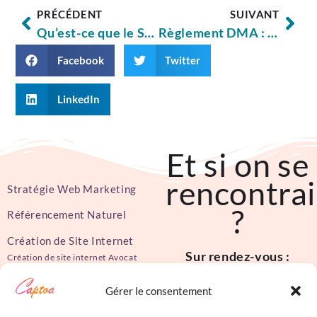
PRÉCÉDENT
SUIVANT
Qu’est-ce que le SEO on-Page ou SEO on-site ?
Règlement DMA : son impact sur la visibilité des entreprises locales
Facebook
Twitter
LinkedIn
Et si on se
rencontrai
Stratégie Web Marketing
?
Référencement Naturel
Création de Site Internet
Sur rendez-vous :
Création de site internet Avocat
Création de site internet
86 rue Pierre et Marie
Restaurant
Gérer le consentement
Curie
Création de site internet Artisan