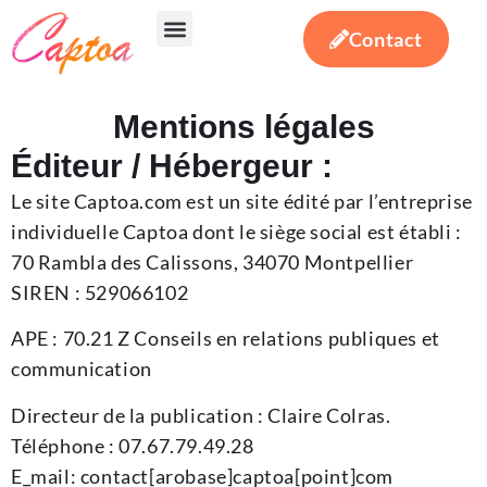
Contact
Votre besoin
Notre expertise
Actualités & conseils
Mentions légales
Éditeur / Hébergeur :
Le site Captoa.com est un site édité par l’entreprise
individuelle Captoa dont le siège social est établi :
70 Rambla des Calissons, 34070 Montpellier
SIREN : 529066102
APE : 70.21 Z Conseils en relations publiques et
communication
Directeur de la publication : Claire Colras.
Téléphone : 07.67.79.49.28
E_mail: contact[arobase]captoa[point]com