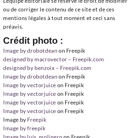
L’équipe éditoriale se réserve le droit de modifier
ou de corriger le contenu de ce site et de ces
mentions légales à tout moment et ceci sans
préavis.
Crédit photo :
Image by drobotdean
on Freepik
designed by macrovector – Freepik.com
designed by benzoix – Freepik.com
Image by drobotdean
on Freepik
Image by vectorjuice
on Freepik
Image by vectorjuice
on Freepik
Image by vectorjuice
on Freepik
Image by vectorjuice
on Freepik
Image by
Freepik
Image by freepik
Image by luis_molinero
on Freepik