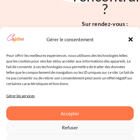
?
Sur rendez-vous :
86 rue Pierre et Marie
Gérer le consentement
Curie
34430 Saint Jean de
Pour offrir les meilleures expériences, nous utilisons des technologies telles
que les cookies pour stocker et/ou accéder aux informations des appareils. Le
Védas
fait de consentir à ces technologies nous permettra de traiter des données
Du lundi au vendredi de
telles que le comportement de navigation ou les ID uniques sur ce site. Le fait de
ne pas consentir ou de retirer son consentement peut avoir un effet négatif sur
9h à 18h
certaines caractéristiques et fonctions.
Gérer les services
Accepter
©2018 – 2026 Captoa |
Refuser
Mentions Légales
|
Politique