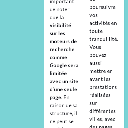
important
poursuivre
de noter
vos
que
la
activités en
visibilité
toute
sur les
tranquillité.
moteurs de
Vous
recherche
pouvez
comme
aussi
Google sera
mettre en
limitée
avant les
avec un site
prestations
d’une seule
réalisées
page
. En
sur
raison de sa
différentes
structure, il
villes, avec
ne peut se
des pages