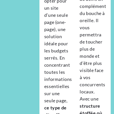
opter pour
complément
un site
du bouche à
d’une seule
oreille. Il
page (one-
vous
page), une
permettra
solution
de toucher
idéale pour
plus de
les budgets
monde et
serrés. En
d’être plus
concentrant
visible face
toutes les
à vos
informations
concurrents
essentielles
locaux.
sur une
Avec une
seule page,
structure
ce type de
étoffée où