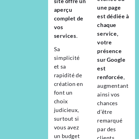
site offre un
une page
aperçu
est dédiée à
complet de
chaque
vos
service,
services
.
votre
Sa
présence
simplicité
sur Google
et sa
est
rapidité de
renforcée
,
création en
augmentant
font un
ainsi vos
choix
chances
judicieux,
d’être
surtout si
remarqué
vous avez
par des
un budget
clients