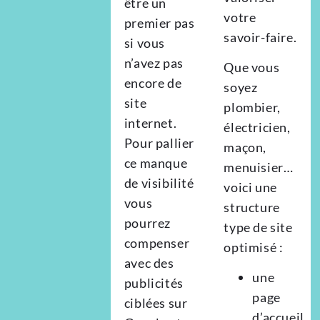
être un
votre
premier pas
savoir-faire.
si vous
n’avez pas
Que vous
encore de
soyez
site
plombier,
internet.
électricien,
Pour pallier
maçon,
ce manque
menuisier…
de visibilité
voici une
vous
structure
pourrez
type de site
compenser
optimisé :
avec des
une
publicités
page
ciblées sur
d’accueil