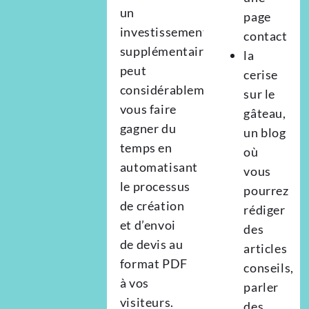
un
page
investissement
contact
supplémentaire,
la
peut
cerise
considérablement
sur le
vous faire
gâteau,
gagner du
un blog
temps en
où
automatisant
vous
le processus
pourrez
de création
rédiger
et d’envoi
des
de devis au
articles
format PDF
conseils,
à vos
parler
visiteurs.
des