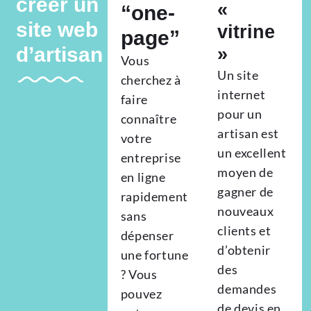
créer un
«
“one-
site web
vitrine
page”
d’artisan
»
Vous
Un site
cherchez à
internet
faire
pour un
connaître
artisan est
votre
un excellent
entreprise
moyen de
en ligne
gagner de
rapidement
nouveaux
sans
clients et
dépenser
d’obtenir
une fortune
des
? Vous
demandes
pouvez
de devis en