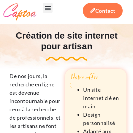
Contact
Votre besoin
Notre expertise
Actualités & conseils
Création de site internet
pour artisan
Notre offre
De nos jours, la
recherche en ligne
Un site
est devenue
internet clé en
incontournable pour
main
ceux à la recherche
Design
de professionnels, et
personnalisé
les artisans ne font
Adapté aux