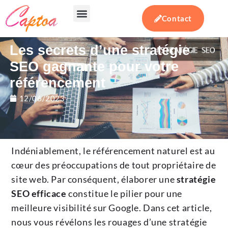
Contact
Votre besoin
Notre expertise
Actualités & conseils
Les secrets d’une stratégie
SEO gagnante pour votre
référencement
12/06/2023
Indéniablement, le référencement naturel est au
cœur des préoccupations de tout propriétaire de
site web. Par conséquent, élaborer une
stratégie
SEO efficace
constitue le pilier pour une
meilleure visibilité sur Google. Dans cet article,
nous vous révélons les rouages d’une stratégie