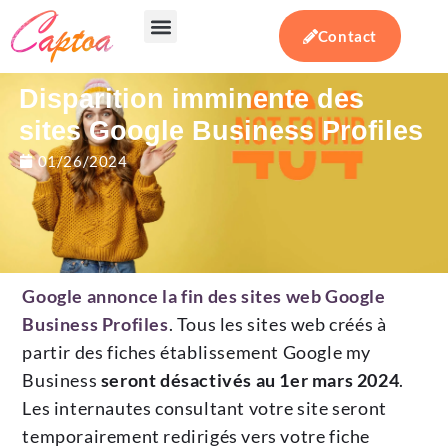
Contact
Votre besoin
Notre expertise
Actualités & conseils
Disparition imminente des
sites Google Business Profiles
01/26/2024
Google annonce la fin des sites web Google
Business Profiles
. Tous les sites web créés à
partir des fiches établissement Google my
Business
seront désactivés au 1er mars 2024
.
Les internautes consultant votre site seront
temporairement redirigés vers votre fiche