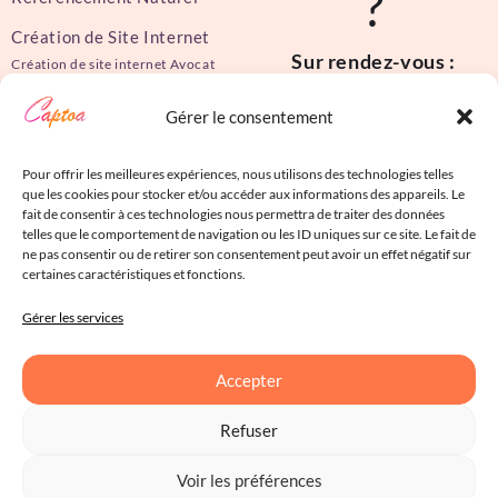
?
Création de Site Internet
Sur rendez-vous :
Création de site internet Avocat
Création de site internet
86 rue Pierre et Marie
Restaurant
Gérer le consentement
Curie
Création de site internet Artisan
34430 Saint Jean de
Création de site internet Hôtel
Pour offrir les meilleures expériences, nous utilisons des technologies telles
que les cookies pour stocker et/ou accéder aux informations des appareils. Le
Védas
fait de consentir à ces technologies nous permettra de traiter des données
Du lundi au vendredi de
telles que le comportement de navigation ou les ID uniques sur ce site. Le fait de
ne pas consentir ou de retirer son consentement peut avoir un effet négatif sur
9h à 18h
certaines caractéristiques et fonctions.
Gérer les services
Accepter
©2018 – 2026 Captoa |
Refuser
Mentions Légales
|
Politique
Voir les préférences
de confidentialité
|
Plan du