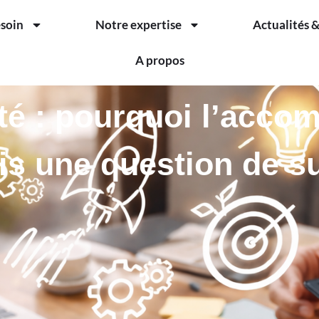
esoin
Notre expertise
Actualités &
A propos
ité : pourquoi l’acc
s une question de su