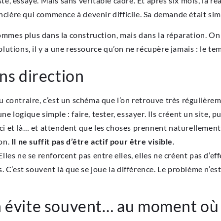
té, essayé. Mais sans véritable cadre. Et après six mois, la réal
ancière qui commence à devenir difficile. Sa demande était sim
sommes plus dans la construction, mais dans la réparation. On 
solutions, il y a une ressource qu’on ne récupère jamais : le t
ans direction
Au contraire, c’est un schéma que l’on retrouve très régulière
logique simple : faire, tester, essayer. Ils créent un site, p
ici et là… et attendent que les choses prennent naturellement
ion.
Il ne suffit pas d’être actif pour être visible
.
 Elles ne se renforcent pas entre elles, elles ne créent pas d’ef
C’est souvent là que se joue la différence. Le problème n’est p
n évite souvent… au moment où 